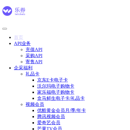
首页
API业务
充值API
采购API
寄售API
企采福利
礼品卡
京东E卡电子卡
沃尔玛电子购物卡
家乐福电子购物卡
盒马鲜生电子卡/礼品卡
视频会员
优酷黄金会员月/季/年卡
腾讯视频会员
爱奇艺会员
芒果TV会员