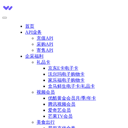
首页
API业务
充值API
采购API
寄售API
企采福利
礼品卡
京东E卡电子卡
沃尔玛电子购物卡
家乐福电子购物卡
盒马鲜生电子卡/礼品卡
视频会员
优酷黄金会员月/季/年卡
腾讯视频会员
爱奇艺会员
芒果TV会员
美食出行