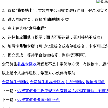
2、选择“
我要销卡
”，首次在平台回收要进行注册、登录和实
3、进入网站首页，选择“
电商购物
”分类；
4、在卡种选择“
盒马生鲜”
；
5、选择相应
面值
（提示：面值不要选错，否则核销不成功）；
6、填写
卡号和卡密
（可以批量提交或者单张提交，卡多可以选
7、提交完成，等待平台核销结算，到账提现即可。
盒马鲜生
礼品卡回收
流程是不是非常简单方便，有购物卡、超
以上是个人操作建议，希望对小伙伴有帮助！
盒马鲜生卡回收
盒马鲜生礼品卡回收
礼品卡回收
购物卡回收
上一篇：
话费充值卡回收变现平台有哪些？核销速度快，到账
下一篇：
话费充值卡卡密回收平台