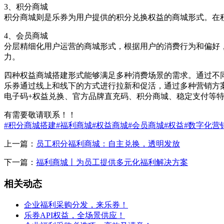
3、积分商城
积分商城则是乐券为用户提供的积分兑换权益的商城形式。在
4、会员商城
分层精细化用户运营的商城形式，根据用户的消费行为和偏好
力。
四种权益商城搭建形式能够满足多种消费场景的需求。通过不
乐券通过线上和线下的方式进行拉新和促活，通过多种营销方
电子码+权益兑换、官方品牌直充码、积分商城、稳定支付等
有需要敬请联系！！
#积分商城搭建
#福利商城
#权益商城
#会员商城
#权益
#数字化营
上一篇：
员工积分福利商城：自主兑换，透明发放
下一篇：
福利商城丨为员工提供多元化福利解决方案
相关动态
企业福利采购分发，来乐券！
乐券API权益，全场景供应！