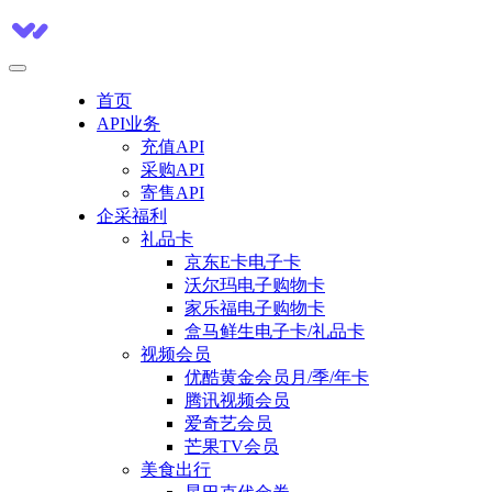
首页
API业务
充值API
采购API
寄售API
企采福利
礼品卡
京东E卡电子卡
沃尔玛电子购物卡
家乐福电子购物卡
盒马鲜生电子卡/礼品卡
视频会员
优酷黄金会员月/季/年卡
腾讯视频会员
爱奇艺会员
芒果TV会员
美食出行