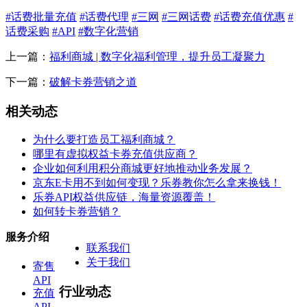
#话费批量充值
#话费代理
#三网
#三网话费
#话费充值优惠
#
话费采购
#API
#数字化营销
上一篇：
福利商城 | 数字化福利管理，提升员工凝聚力
下一篇：
破解卡券营销之道
相关动态
为什么要打造员工福利商城？
哪里有虚拟权益卡券充值供应商？
企业如何利用积分商城更好地推动业务发展？
京东E卡用不到如何变现？乐券教你怎么拿来换钱！
乐券API权益供应链，海量资源覆盖！
如何转卡券营销？
服务介绍
联系我们
关于我们
寄售
API
行业动态
充值
API