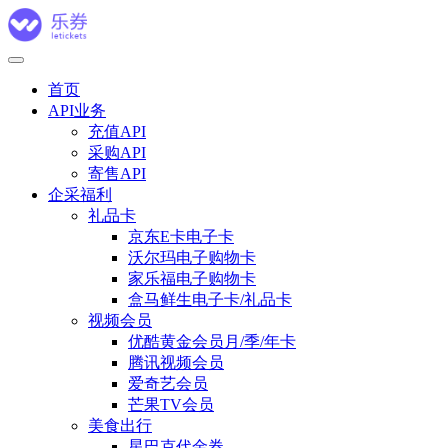
首页
API业务
充值API
采购API
寄售API
企采福利
礼品卡
京东E卡电子卡
沃尔玛电子购物卡
家乐福电子购物卡
盒马鲜生电子卡/礼品卡
视频会员
优酷黄金会员月/季/年卡
腾讯视频会员
爱奇艺会员
芒果TV会员
美食出行
星巴克代金券