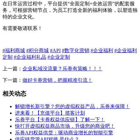
在日常运营过程中，平台提供“全面定制+全效运营”的配套服
务，可根据营销节点，为员工打造全新的福利体验，以塑造独
特的企业文化。
有需要敬请联系！
#福利商城
#积分商城
#API
#数字化营销
#企业福利
#企业福利
定制
#企业福利礼品
#企业定制
上一篇：
企业私域没流量？乐券有策略！！！
下一篇：
做好卡券营销，把握精准引流！
相关动态
解锁增长新引擎？您的虚拟权益产品，乐券来保障！
进来看！【充值平台】揽客计划
乐券平台【卡券权益供应链】了解一下！
快打开虚拟权益商品市场，升级您的商业吧！
乐券API权益供货：驱动商业增长的智能引擎
供应链货源API对接 是什么？