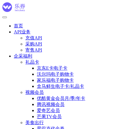
首页
API业务
充值API
采购API
寄售API
企采福利
礼品卡
京东E卡电子卡
沃尔玛电子购物卡
家乐福电子购物卡
盒马鲜生电子卡/礼品卡
视频会员
优酷黄金会员月/季/年卡
腾讯视频会员
爱奇艺会员
芒果TV会员
美食出行
星巴克代金券