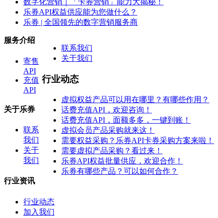
数字化营销｜「卡券营销」能力大揭秘！
乐券API权益供应能为您做什么？
乐券 | 全国领先的数字营销服务商
服务介绍
联系我们
关于我们
寄售
API
行业动态
充值
API
虚拟权益产品可以用在哪里？有哪些作用？
关于乐券
话费充值API，欢迎咨询！
话费充值API，面额多多，一键到账！
联系
虚拟会员产品采购就来这！
我们
需要权益采购？乐券API卡券采购方案来啦！
关于
需要虚拟产品采购？看过来！
我们
乐券API权益批量供应，欢迎合作！
乐券有哪些产品？可以如何合作？
行业资讯
行业动态
加入我们