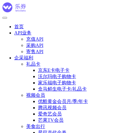
首页
API业务
充值API
采购API
寄售API
企采福利
礼品卡
京东E卡电子卡
沃尔玛电子购物卡
家乐福电子购物卡
盒马鲜生电子卡/礼品卡
视频会员
优酷黄金会员月/季/年卡
腾讯视频会员
爱奇艺会员
芒果TV会员
美食出行
星巴克代金券