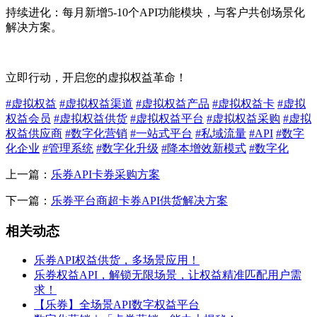
持续进化：每月新增5-10个API功能模块，与客户共创场景化
解决方案。
立即行动，开启您的虚拟权益革命！
#虚拟权益
#虚拟权益渠道
#虚拟权益产品
#虚拟权益卡
#虚拟
权益会员
#虚拟权益供货
#虚拟权益平台
#虚拟权益采购
#虚拟
权益供应商
#数字化营销
#一站式平台
#私域流量
#API
#数字
化企业
#管理系统
#数字化升级
#降本增效新模式
#数字化
上一篇：
乐券API卡券采购方案
下一篇：
乐券平台商超卡券API供货解决方案
相关动态
乐券API权益供货，多场景应用！
乐券权益API，解锁无限场景，让权益精准匹配用户需
求！
【乐券】全场景API数字权益平台