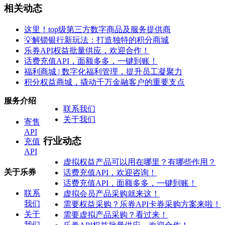
相关动态
这里！top级第三方数字商品及服务提供商
💡解锁银行新玩法：打造独特的积分商城
乐券API权益批量供应，欢迎合作！
话费充值API，面额多多，一键到账！
福利商城 | 数字化福利管理，提升员工凝聚力
积分权益商城，撬动千万金融客户的重要支点
服务介绍
联系我们
关于我们
寄售
API
行业动态
充值
API
虚拟权益产品可以用在哪里？有哪些作用？
关于乐券
话费充值API，欢迎咨询！
话费充值API，面额多多，一键到账！
联系
虚拟会员产品采购就来这！
我们
需要权益采购？乐券API卡券采购方案来啦！
关于
需要虚拟产品采购？看过来！
我们