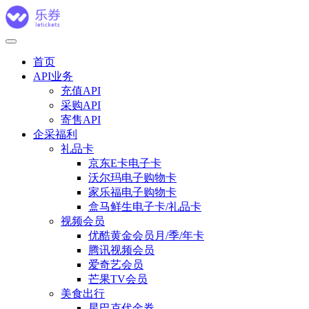
首页
API业务
充值API
采购API
寄售API
企采福利
礼品卡
京东E卡电子卡
沃尔玛电子购物卡
家乐福电子购物卡
盒马鲜生电子卡/礼品卡
视频会员
优酷黄金会员月/季/年卡
腾讯视频会员
爱奇艺会员
芒果TV会员
美食出行
星巴克代金券