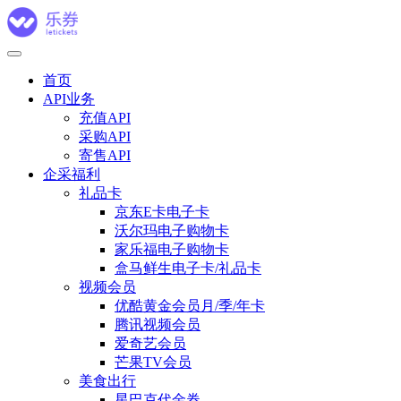
首页
API业务
充值API
采购API
寄售API
企采福利
礼品卡
京东E卡电子卡
沃尔玛电子购物卡
家乐福电子购物卡
盒马鲜生电子卡/礼品卡
视频会员
优酷黄金会员月/季/年卡
腾讯视频会员
爱奇艺会员
芒果TV会员
美食出行
星巴克代金券