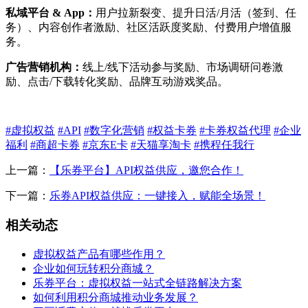
私域平台 & App：
用户拉新裂变、提升日活/月活（签到、任
务）、内容创作者激励、社区活跃度奖励、付费用户增值服
务。
广告营销机构：
线上/线下活动参与奖励、市场调研问卷激
励、点击/下载转化奖励、品牌互动游戏奖品。
#虚拟权益
#API
#数字化营销
#权益卡券
#卡券权益代理
#企业
福利
#商超卡券
#京东E卡
#天猫享淘卡
#携程任我行
上一篇：
【乐券平台】API权益供应，邀您合作！
下一篇：
乐券API权益供应：一键接入，赋能全场景！
相关动态
虚拟权益产品有哪些作用？
企业如何玩转积分商城？
乐券平台：虚拟权益一站式全链路解决方案
如何利用积分商城推动业务发展？