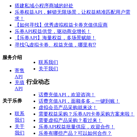
搭建私域小程序商城的好处
乐券权益API，解锁无限场景，让权益精准匹配用户需
求！
【如何寻找】优秀虚拟权益卡券充值供应商
乐券API权益供货，驱动商业增长！
【乐券API】海量权益，多场景赋能！
寻找🔍虚拟卡券、权益充值，哪里有⁉️
服务介绍
联系我们
关于我们
寄售
API
行业动态
充值
API
话费充值API，欢迎咨询！
关于乐券
话费充值API，面额多多，一键到账！
虚拟会员产品采购就来这！
联系
需要权益采购？乐券API卡券采购方案来啦！
我们
需要虚拟产品采购？看过来！
关于
乐券API权益批量供应，欢迎合作！
我们
乐券有哪些产品？可以如何合作？