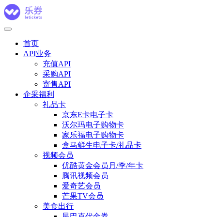
首页
API业务
充值API
采购API
寄售API
企采福利
礼品卡
京东E卡电子卡
沃尔玛电子购物卡
家乐福电子购物卡
盒马鲜生电子卡/礼品卡
视频会员
优酷黄金会员月/季/年卡
腾讯视频会员
爱奇艺会员
芒果TV会员
美食出行
星巴克代金券