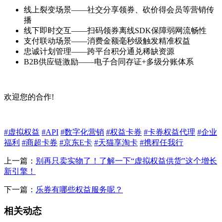
线上裂变场景——社交分享领券、砍价得会员等营销传
播
线下即时交互——扫码领券离线SDK保障弱网流畅性
支付联动场景——消费金额毫秒级触发精准权益
忠诚计划管理——跨平台积分通兑稀缺资源
B2B供应链激励——电子合同存证+多级分账体系
欢迎您的合作!
#虚拟权益
#API
#数字化营销
#权益卡券
#卡券权益代理
#企业
福利
#商超卡券
#京东E卡
#天猫享淘卡
#携程任我行
上一篇：
别再只卖实物了！了解一下“虚拟权益供货”这个增长
新引擎！
下一篇：
乐券有哪些权益服务呢？
相关动态