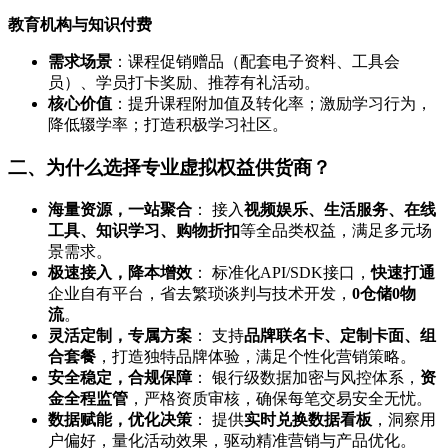
教育机构与知识付费
需求场景
：课程促销赠品（配套电子资料、工具会
员）、学员打卡奖励、推荐有礼活动。
核心价值
：提升课程附加值及转化率；激励学习行为，
降低辍学率；打造积极学习社区。
二、为什么选择专业虚拟权益供货商？
海量资源，一站聚合
： 接入
视频娱乐、生活服务、在线
工具、知识学习、购物折扣
等全品类权益，满足多元场
景需求。
极速接入，降本增效
： 标准化API/SDK接口，
快速打通
企业自有平台，省去繁琐谈判与技术开发，
0仓储0物
流
。
灵活定制，专属方案
： 支持
品牌联名卡、定制卡面、组
合套餐
，打造独特品牌体验，满足个性化营销策略。
安全稳定，合规保障
： 银行级数据加密与风控体系，
资
金全程监管
，严格资质审核，确保每笔交易安全无忧。
数据赋能，优化决策
： 提供
实时兑换数据看板
，洞察用
户偏好，量化活动效果，驱动精准营销与产品优化。