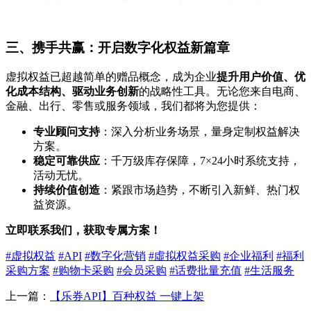
三、携手共赢：开启数字化权益新篇章
虚拟权益已超越简单的赠品概念，成为企业
提升用户价值、优
化成本结构、驱动业务创新
的战略性工具。无论您来自电商、
金融、出行、零售或服务领域，我们都将为您提供：
专业顾问支持
：深入分析业务场景，量身定制权益解决
方案。
稳定可靠供应
：千万级库存保障，7×24小时系统支持，
活动无忧。
持续价值创造
：紧跟市场趋势，不断引入新鲜、热门权
益资源。
立即联系我们，获取专属方案！
#虚拟权益
#API
#数字化营销
#虛拟权益采购
#企业福利
#福利
采购方案
#购物卡采购
#会员采购
#话费批量充值
#生活服务
上一篇：
【乐券API】百种权益 一键上架