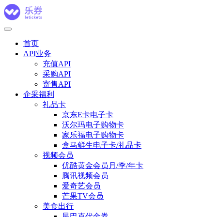
首页
API业务
充值API
采购API
寄售API
企采福利
礼品卡
京东E卡电子卡
沃尔玛电子购物卡
家乐福电子购物卡
盒马鲜生电子卡/礼品卡
视频会员
优酷黄金会员月/季/年卡
腾讯视频会员
爱奇艺会员
芒果TV会员
美食出行
星巴克代金券