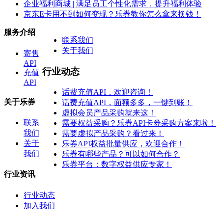
企业福利商城 | 满足员工个性化需求，提升福利体验
京东E卡用不到如何变现？乐券教你怎么拿来换钱！
服务介绍
联系我们
关于我们
寄售
API
行业动态
充值
API
话费充值API，欢迎咨询！
关于乐券
话费充值API，面额多多，一键到账！
虚拟会员产品采购就来这！
联系
需要权益采购？乐券API卡券采购方案来啦！
我们
需要虚拟产品采购？看过来！
关于
乐券API权益批量供应，欢迎合作！
我们
乐券有哪些产品？可以如何合作？
乐券平台：数字权益供应专家！
行业资讯
行业动态
加入我们