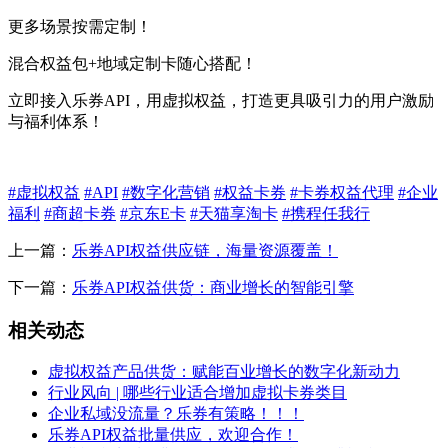
更多场景按需定制！
混合权益包+地域定制卡随心搭配！
立即接入乐券API，用虚拟权益，打造更具吸引力的用户激励
与福利体系！
#虚拟权益
#API
#数字化营销
#权益卡券
#卡券权益代理
#企业
福利
#商超卡券
#京东E卡
#天猫享淘卡
#携程任我行
上一篇：
乐券API权益供应链，海量资源覆盖！
下一篇：
乐券API权益供货：商业增长的智能引擎
相关动态
虚拟权益产品供货：赋能百业增长的数字化新动力
行业风向 | 哪些行业适合增加虚拟卡券类目
企业私域没流量？乐券有策略！！！
乐券API权益批量供应，欢迎合作！