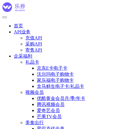
首页
API业务
充值API
采购API
寄售API
企采福利
礼品卡
京东E卡电子卡
沃尔玛电子购物卡
家乐福电子购物卡
盒马鲜生电子卡/礼品卡
视频会员
优酷黄金会员月/季/年卡
腾讯视频会员
爱奇艺会员
芒果TV会员
美食出行
星巴克代金券