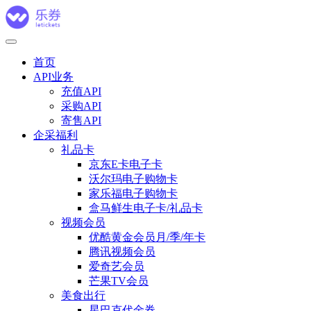
首页
API业务
充值API
采购API
寄售API
企采福利
礼品卡
京东E卡电子卡
沃尔玛电子购物卡
家乐福电子购物卡
盒马鲜生电子卡/礼品卡
视频会员
优酷黄金会员月/季/年卡
腾讯视频会员
爱奇艺会员
芒果TV会员
美食出行
星巴克代金券