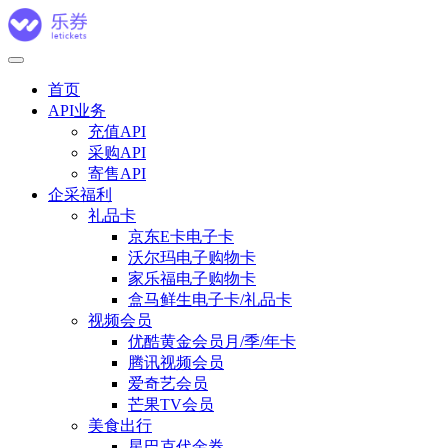
首页
API业务
充值API
采购API
寄售API
企采福利
礼品卡
京东E卡电子卡
沃尔玛电子购物卡
家乐福电子购物卡
盒马鲜生电子卡/礼品卡
视频会员
优酷黄金会员月/季/年卡
腾讯视频会员
爱奇艺会员
芒果TV会员
美食出行
星巴克代金券