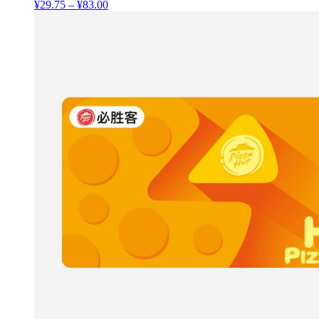
¥
29.75
–
¥
83.00