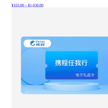
¥
103.00
–
¥
1,030.00