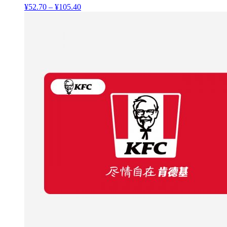
¥
52.70
–
¥
105.40