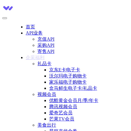
首页
API业务
充值API
采购API
寄售API
企采福利
礼品卡
京东E卡电子卡
沃尔玛电子购物卡
家乐福电子购物卡
盒马鲜生电子卡/礼品卡
视频会员
优酷黄金会员月/季/年卡
腾讯视频会员
爱奇艺会员
芒果TV会员
美食出行