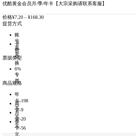
优酷黄金会员月/季/年卡【大宗采购请联系客服】
价格
¥
7.20
–
¥
168.30
提货方式
账
号
卡
直
密
充
兑
票据类型
换
6%
专
票
商品规格
年
卡-198
周
元
卡-9
月
元
卡-20
季
元
卡-56
元