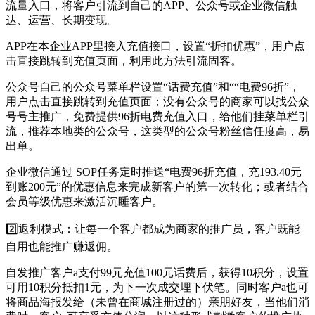
流量入口，将客户引流到自己的APP、公众号或企业微信触
达、运营、长期变现。
APP在本企业APP里接入充值接口，设置“折扣优惠”，用户点
击直接跳转到充值页面，利用此方法引流固客。
公众号自己的公众号菜单栏设置“话费充值”和““电费96折”，
用户点击直接跳转到充值页面；没有公众号的商家可以找公众
号号主推广，免费提供96折电费充值入口，给他们挂菜单栏引
流，推荐本地类的公众号，这类型的公众号粉丝信任度高，易
出单。
企业微信通过 SOP任务定时推送“电费96折充值，充193.40元
到账200元”的优惠信息来完成新客户的第一次转化；或者结合
会员等级优惠来激活沉睡客户。
2️⃣返利模式：让每一个客户都成为商家的推广员，客户既能
自用也能推广赚返佣。
自发推广客户a支付99元充值100元话费后，获得10积分，设置
可用10积分抵扣1元，为下一次成交埋下伏笔。同时客户a也可
将商品海报发给（未曾在商城注册过的）亲朋好友，当他们消