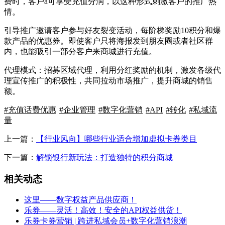
费时，客户a可享受充值分润，以这种形式刺激客户的推广热
情。
引导推广邀请客户参与好友裂变活动，每阶梯奖励10积分和爆
款产品的优惠券。即使客户只将海报发到朋友圈或者社区群
内，也能吸引一部分客户来商城进行充值。
代理模式：招募区域代理，利用分红奖励的机制，激发各级代
理宣传推广的积极性，共同拉动市场推广，提升商城的销售
额。
#充值话费优惠
#企业管理
#数字化营销
#API
#转化
#私域流
量
上一篇：
【行业风向】哪些行业适合增加虚拟卡券类目
下一篇：
解锁银行新玩法：打造独特的积分商城
相关动态
这里——数字权益产品供应商！
乐券——灵活！高效！安全的API权益供货！
乐券卡券营销 | 跨进私域会员+数字化营销浪潮