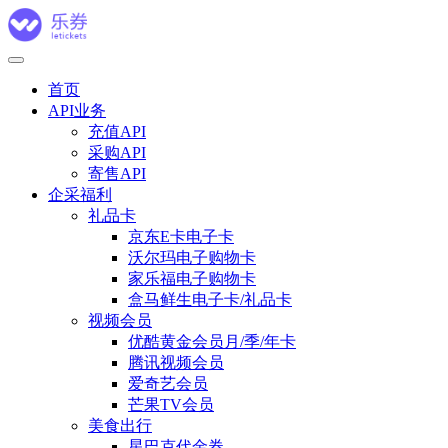
首页
API业务
充值API
采购API
寄售API
企采福利
礼品卡
京东E卡电子卡
沃尔玛电子购物卡
家乐福电子购物卡
盒马鲜生电子卡/礼品卡
视频会员
优酷黄金会员月/季/年卡
腾讯视频会员
爱奇艺会员
芒果TV会员
美食出行
星巴克代金券