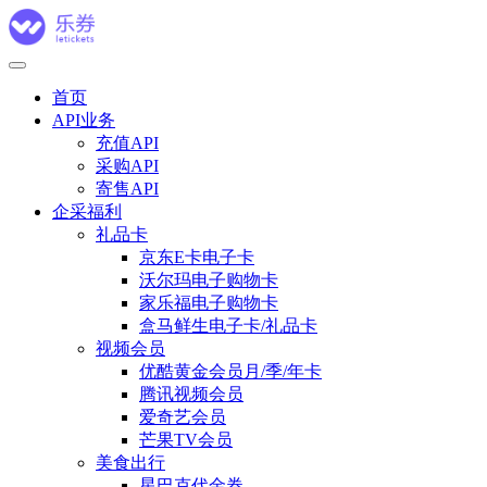
首页
API业务
充值API
采购API
寄售API
企采福利
礼品卡
京东E卡电子卡
沃尔玛电子购物卡
家乐福电子购物卡
盒马鲜生电子卡/礼品卡
视频会员
优酷黄金会员月/季/年卡
腾讯视频会员
爱奇艺会员
芒果TV会员
美食出行
星巴克代金券