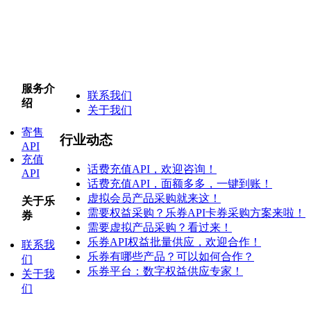
服务介
联系我们
绍
关于我们
寄售
行业动态
API
充值
话费充值API，欢迎咨询！
API
话费充值API，面额多多，一键到账！
虚拟会员产品采购就来这！
关于乐
需要权益采购？乐券API卡券采购方案来啦！
券
需要虚拟产品采购？看过来！
乐券API权益批量供应，欢迎合作！
联系我
乐券有哪些产品？可以如何合作？
们
乐券平台：数字权益供应专家！
关于我
们