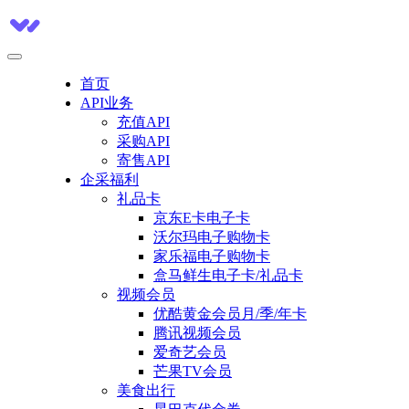
首页
API业务
充值API
采购API
寄售API
企采福利
礼品卡
京东E卡电子卡
沃尔玛电子购物卡
家乐福电子购物卡
盒马鲜生电子卡/礼品卡
视频会员
优酷黄金会员月/季/年卡
腾讯视频会员
爱奇艺会员
芒果TV会员
美食出行