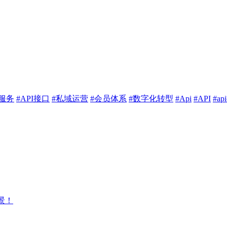
服务
#API接口
#私域运营
#会员体系
#数字化转型
#Api
#API
#a
景！