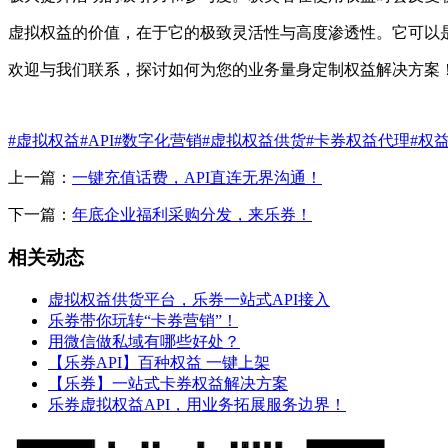
虚拟权益的价值，在于它的极致灵活性与高度渗透性。它可以是
欢迎与我们联系，探讨如何为您的业务量身定制权益解决方案
#虚拟权益
#API
#数字化营销
#虚拟权益供货
#卡券权益代理
#权
上一篇：
一键充值话费，API直连无界沟通！
下一篇：
年底企业福利采购分发，来乐券！
相关动态
虚拟权益供货平台，乐券一站式API接入
乐券带你玩转“卡券营销”！
用微信做私域有哪些好处？
【乐券API】百种权益 一键上架
【乐券】一站式卡券权益解决方案
乐券虚拟权益API，用业务拓展服务边界！