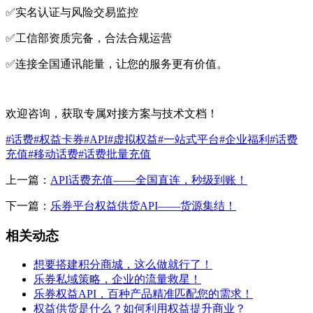
✅实名认证与风险交易监控
✅工信部资质完备，合法合规运营
✅连接全国通讯能量，让您的服务更有价值。
欢迎咨询，获取专属对接方案与技术文档！
#话费
#权益卡券
#API
#虚拟权益
#一站式平台
#企业福利
#话费
充值
#移动话费
#话费批量充值
上一篇：
API话费充值——全国直连，秒级到账！
下一篇：
乐券平台权益供货API——货源集结！
相关动态
想要搭建积分商城，这么做就行了！
乐券私域策略，企业的流量救星！
乐券权益API，百种产品精准匹配您的需求！
权益供货是什么？如何利用权益提升商业？