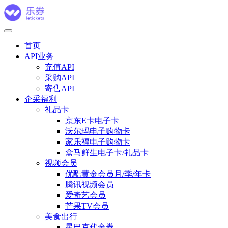
首页
API业务
充值API
采购API
寄售API
企采福利
礼品卡
京东E卡电子卡
沃尔玛电子购物卡
家乐福电子购物卡
盒马鲜生电子卡/礼品卡
视频会员
优酷黄金会员月/季/年卡
腾讯视频会员
爱奇艺会员
芒果TV会员
美食出行
星巴克代金券