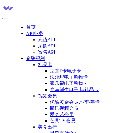
首页
API业务
充值API
采购API
寄售API
企采福利
礼品卡
京东E卡电子卡
沃尔玛电子购物卡
家乐福电子购物卡
盒马鲜生电子卡/礼品卡
视频会员
优酷黄金会员月/季/年卡
腾讯视频会员
爱奇艺会员
芒果TV会员
美食出行