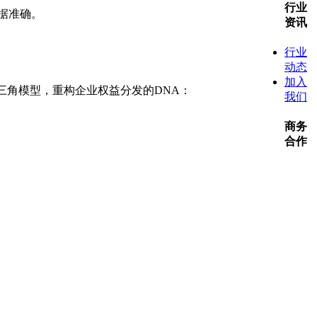
行业
据准确。
资讯
行业
动态
加入
三角模型，重构企业权益分发的DNA：
我们
商务
合作