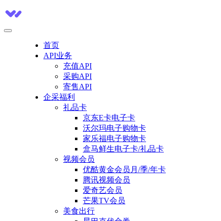
首页
API业务
充值API
采购API
寄售API
企采福利
礼品卡
京东E卡电子卡
沃尔玛电子购物卡
家乐福电子购物卡
盒马鲜生电子卡/礼品卡
视频会员
优酷黄金会员月/季/年卡
腾讯视频会员
爱奇艺会员
芒果TV会员
美食出行