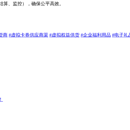
结算、监控），确保公平高效。
货商
#虚拟卡券供应商渠
#虚拟权益供货
#企业福利用品
#电子礼
！