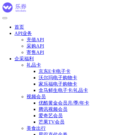
首页
API业务
充值API
采购API
寄售API
企采福利
礼品卡
京东E卡电子卡
沃尔玛电子购物卡
家乐福电子购物卡
盒马鲜生电子卡/礼品卡
视频会员
优酷黄金会员月/季/年卡
腾讯视频会员
爱奇艺会员
芒果TV会员
美食出行
星巴克代金券