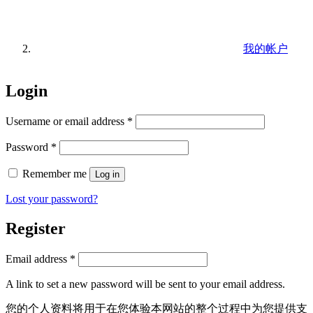
我的帐户
Login
Username or email address
*
Password
*
Remember me
Log in
Lost your password?
Register
Email address
*
A link to set a new password will be sent to your email address.
您的个人资料将用于在您体验本网站的整个过程中为您提供支